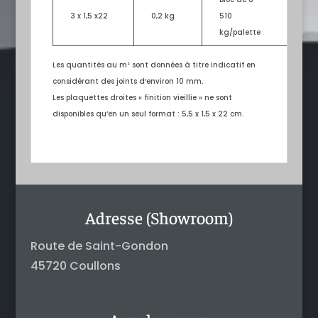
3 x 1,5 x22
0,2 kg
510
11
kg/palette
Les quantités au m² sont données à titre indicatif en
considérant des joints d’environ 10 mm.
Les plaquettes droites « finition vieillie » ne sont
disponibles qu’en un seul format : 5,5 x 1,5 x 22 cm.
Adresse (Showroom)
Route de Saint-Gondon
45720 Coullons