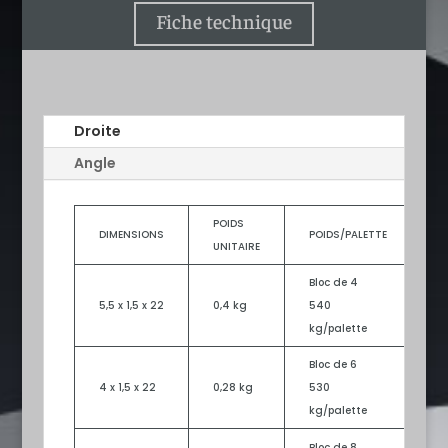
Fiche technique
Droite
Angle
POIDS
Q
DIMENSIONS
POIDS/PALETTE
UNITAIRE
EN
Bloc de 4
5,5 x 1,5 x 22
0,4 kg
540
6
kg/palette
Bloc de 6
4 x 1,5 x 22
0,28 kg
530
8
kg/palette
Bloc de 8