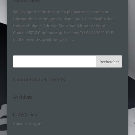
Salle de sport Salle de sport en plaquettes de parement.
Informations techniques Couleur : ton 3-4 bis Réalisations
Infos techniques Adresse (Showroom) Route de Saint-
Gondon45720 Coullons Appelez-nous Tél 02 38 36 11 18 E-
mail terrecuitesaget@orange.fr - ...
Commentaires récents
Archives
Catégories
Aucune catégorie