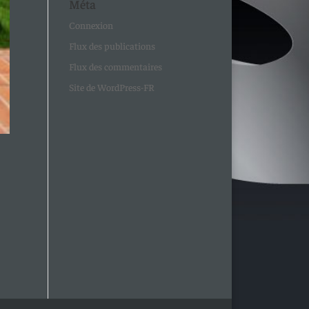
Méta
Connexion
Flux des publications
Flux des commentaires
Site de WordPress-FR