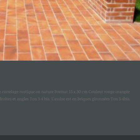
 le carrelage rustique ou nature Format 15 x 30 cm Couleur rouge orangée
oites et angles Ton 3-4 bis. L’assise est en briques gironnées Ton 3-4bis.